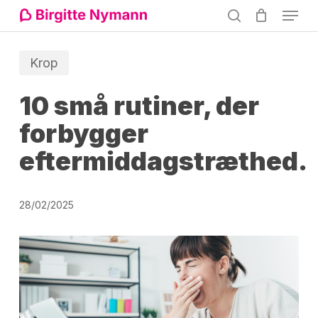
Menu
Skip
search
to
Close
main
Krop
Menu
content
10 små rutiner, der
forbygger
eftermiddagstræthed.
28/02/2025