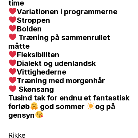
time
Variationen i programmerne
Stroppen
Bolden
Træning på sammenrullet
måtte
Fleksibiliten
Dialekt og udenlandsk
Vittighederne
Træning med morgenhår
Skønsang
Tusind tak for endnu et fantastisk
forløb
god sommer
og på
gensyn
Rikke