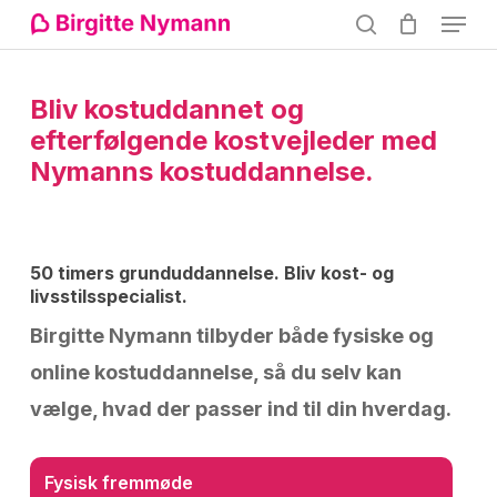
Menu
Skip
search
to
Close
main
Bliv
kostuddannet
og
Menu
content
efterfølgende
kostvejleder
med
Nymanns
kostuddannelse.
50 timers grunduddannelse. Bliv kost- og
livsstilsspecialist.
Birgitte Nymann tilbyder både fysiske og
online kostuddannelse, så du selv kan
vælge, hvad der passer ind til din hverdag.
Fysisk fremmøde