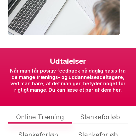
Udtalelser
Når man får positiv feedback på daglig basis fra
de mange trænings- og uddannelsesdeltagere,
ved man bare, at det man gør, betyder noget for
rigtigt mange. Du kan læse et par af dem her.
Online Træning
Slankeforløb
Slankeforløb
Slankeforløb