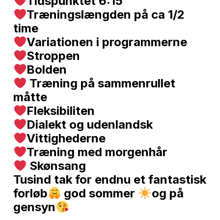
Tidspunktet 6:15
Træningslængden på ca 1/2
time
Variationen i programmerne
Stroppen
Bolden
Træning på sammenrullet
måtte
Fleksibiliten
Dialekt og udenlandsk
Vittighederne
Træning med morgenhår
Skønsang
Tusind tak for endnu et fantastisk
forløb
god sommer
og på
gensyn