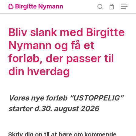
Menu
Skip
search
to
Close
main
Bliv
slank
med
Birgitte
Menu
content
Nymann
og
få
et
forløb,
der
passer
til
din
hverdag
Vores nye forløb “USTOPPELIG”
starter d.30. august 2026
Skriv dig op til at høre om kommende