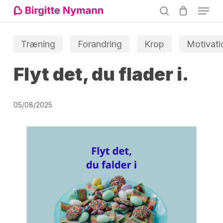
Menu
Skip
search
to
Close
main
Træning
Forandring
Krop
Motivati
Menu
content
Flyt det, du flader i.
05/08/2025