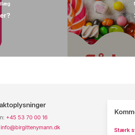
ndlæg
er?
aktoplysninger
Komme
on:
+45 53 70 00 16
:
info@birgittenymann.dk
Stærk s