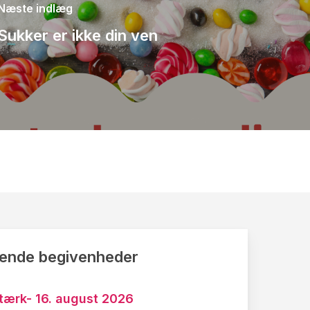
Næste indlæg
Sukker er ikke din ven
nde begivenheder
tærk- 16. august 2026