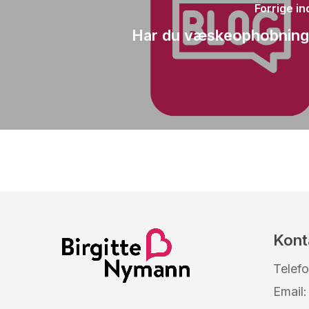
Forrige i
Har du væskeophobning
Kont
Telef
Email