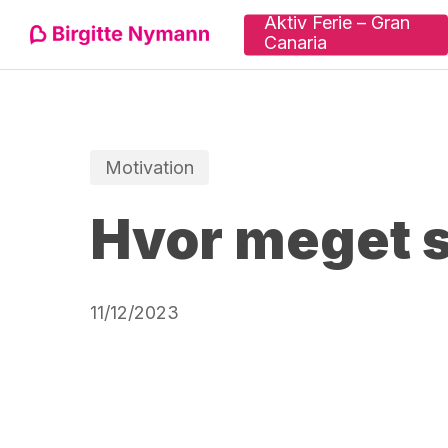
Skip
Aktiv Ferie – Gran
Canaria
to
main
content
Tryk "enter" for at søge eller ESC for at lu
Motivation
Hvor meget s
11/12/2023