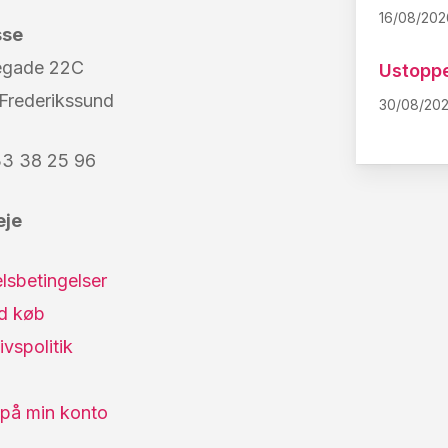
16/08/202
sse
egade 22C
Ustoppe
Frederikssund
30/08/20
3 38 25 96
eje
lsbetingelser
yd køb
ivspolitik
 på min konto