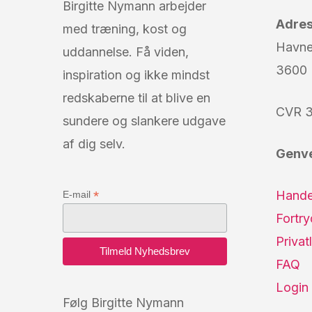
Birgitte Nymann arbejder
Adre
med træning, kost og
Havn
uddannelse. Få viden,
3600 
inspiration og ikke mindst
redskaberne til at blive en
CVR 3
sundere og slankere udgave
af dig selv.
Genv
Hande
*
E-mail
Fortr
Privatl
FAQ
Login
Følg Birgitte Nymann