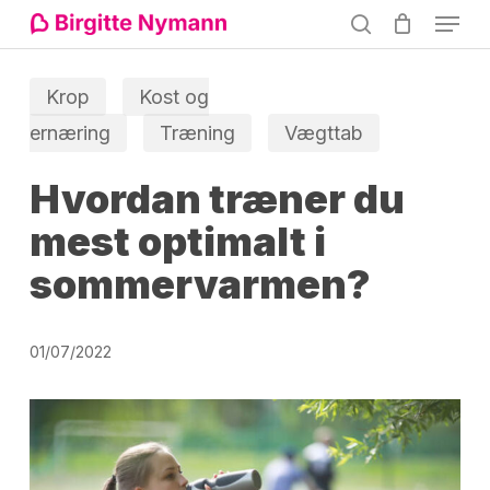
Menu
Skip
search
to
Close
main
Krop
Kost og
Menu
content
ernæring
Træning
Vægttab
Hvordan træner du
mest optimalt i
sommervarmen?
01/07/2022