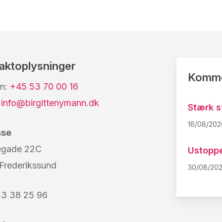
aktoplysninger
Komme
on:
+45 53 70 00 16
:
info@birgittenymann.dk
Stærk s
16/08/202
sse
egade 22C
Ustoppe
Frederikssund
30/08/20
3 38 25 96