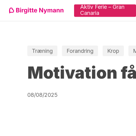
Skip
Aktiv Ferie – Gran
Canaria
to
main
content
Tryk "enter" for at søge eller ESC for at lu
Træning
Forandring
Krop
M
Motivation få
08/08/2025