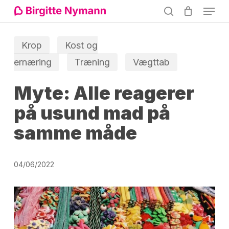
Menu
Skip
search
to
Close
main
Krop
Kost og
Menu
content
ernæring
Træning
Vægttab
Myte: Alle reagerer
på usund mad på
samme måde
04/06/2022