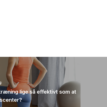
g
træning lige så effektivt som at
sscenter?