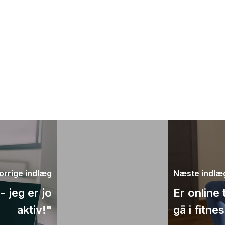
orrige indlæg
Næste indlæ
 jeg er jo
Er online 
aktiv!"
gå i fitne