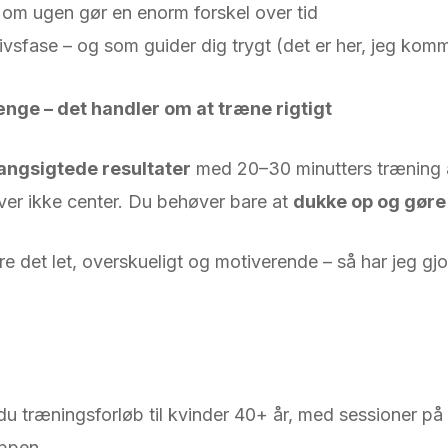
om ugen gør en enorm forskel over tid
ivsfase – og som guider dig trygt (det er her, jeg komm
ænge – det handler om at træne rigtigt
langsigtede resultater
med 20–30 minutters træning 
er ikke center. Du behøver bare at
dukke op og gøre 
øre det let, overskueligt og motiverende – så har jeg gj
du træningsforløb til kvinder 40+ år, med sessioner på 
oppen.