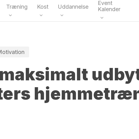
Event
Træning
Kost
Uddannelse
Kalender
kke
otivation
 maksimalt udbyt
ters hjemmetræ