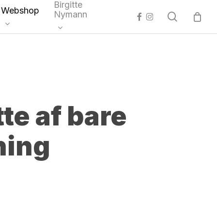
Birgitte
Webshop
Nymann
search
facebook
instagram
te af bare
ning