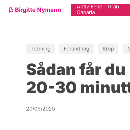
Skip
Aktiv Ferie – Gran
Canaria
to
main
content
Tryk "enter" for at søge eller ESC for at lu
Træning
Forandring
Krop
M
Sådan får du
20-30 minut
20/06/2025