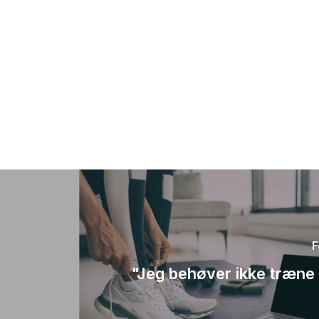
F
"Jeg behøver ikke træne -