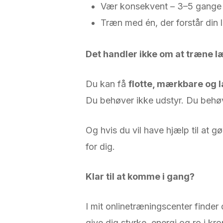
Vær konsekvent – 3–5 gange 
Træn med én, der forstår din l
Det handler ikke om at træne l
Du kan få
flotte, mærkbare og 
Du behøver ikke udstyr. Du behøv
Og hvis du vil have hjælp til at g
for dig.
Klar til at komme i gang?
I mit onlinetræningscenter finder 
give dig styrke, energi og ro i kr