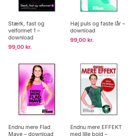
Tilføj Til Kurv
Tilføj Til Kurv
Stærk, fast og
Høj puls og faste lår –
velformet 1 –
download
download
99,00
kr.
99,00
kr.
Tilføj Til Kurv
Tilføj Til Kurv
Endnu mere Flad
Endnu mere EFFEKT
Mave – download
med lille bold –