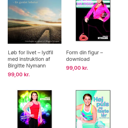
Tilføj Til Kurv
Tilføj Til Kurv
Løb for livet – lydfil
Form din figur –
med instruktion af
download
Birgitte Nymann
99,00
kr.
99,00
kr.