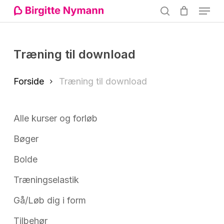
Menu
Skip
search
to
Close
main
Menu
Træning til download
content
Forside
Træning til download
Alle kurser og forløb
Bøger
Bolde
Træningselastik
Gå/Løb dig i form
Tilbehør