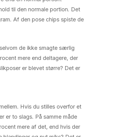
hold til den normale portion. Det
ram. Af den pose chips spiste de
selvom de ikke smagte særlig
 procent mere end deltagere, der
likposer er blevet større? Det er
mellem. Hvis du stilles overfor et
der er to slags. På samme måde
procent mere af det, end hvis der
ye blandinger og nyt miks? Det er