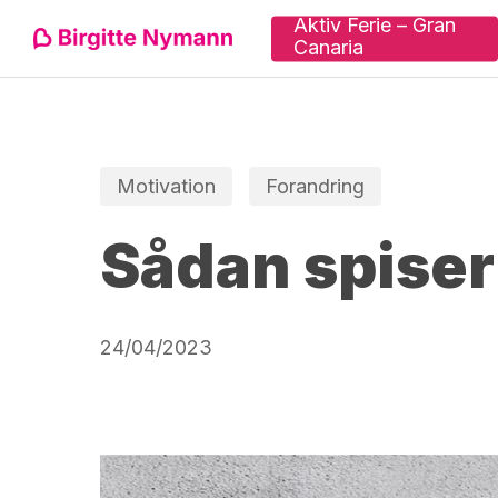
Skip
Aktiv Ferie – Gran
Canaria
to
main
content
Tryk "enter" for at søge eller ESC for at lu
Motivation
Forandring
Sådan spiser
24/04/2023