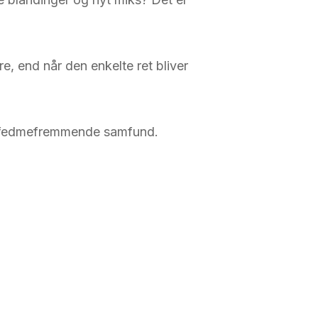
e, end når den enkelte ret bliver
det fedmefremmende samfund.