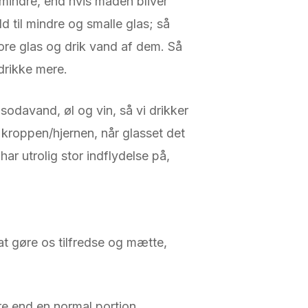
 mindre, end hvis maden bliver
ld til mindre og smalle glas; så
ore glas og drik vand af dem. Så
 drikke mere.
sodavand, øl og vin, så vi drikker
 kroppen/hjernen, når glasset det
 har utrolig stor indflydelse på,
 at gøre os tilfredse og mætte,
re end en normal portion.