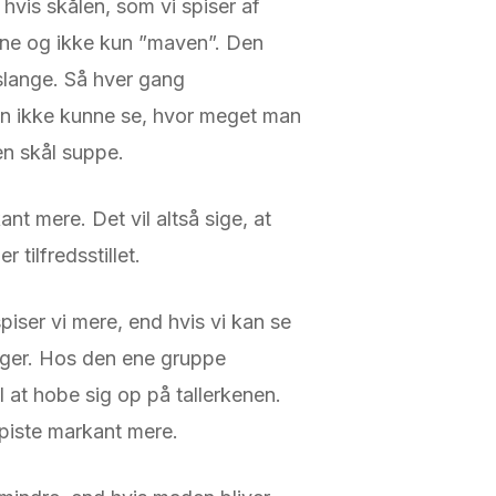
t hvis skålen, som vi spiser af
nene og ikke kun ”maven”. Den
slange. Så hver gang
an ikke kunne se, hvor meget man
en skål suppe.
t mere. Det vil altså sige, at
 tilfredsstillet.
spiser vi mere, end hvis vi kan se
vinger. Hos den ene gruppe
l at hobe sig op på tallerkenen.
piste markant mere.