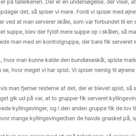
r er på tallerkenen. Der er en undersøgelse, der viser, a
 opdager det, så spiser vi mere. Fordi vi spiser med øj
r ved at man serverer skåle, som var forbundet til en 
t suppe, blev der fyldt mere suppe op i skålen, så m
ede man med en kontrolgruppe, der bare fik serveret 
 hvor man kunne kalde den bundløseskål, spiste markan
, hvor meget vi har spist. Vi spiser nemlig til øjnene er
is man fjerner resterne af det, der er blevet spist, så 
øget gik ud på var, at to grupper fik serveret kyllinge
ede kyllingevinger, og i den anden gruppe fik de lov ti
hvor mange kyllingevinger/ben de havde gnasket på, s