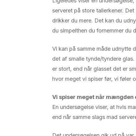
Ligeledes viser en undersøgelse, 
serveret på store tallerkener. Det
drikker du mere. Det kan du udnyt
du simpelthen du fornemmer du dri
Vi kan på samme måde udnytte det, 
det af smalle tynde/tyndere glas.
er stort, end når glasset det er sm
hvor meget vi spiser før, vi føler os
Vi spiser meget når mængden e
En undersøgelse viser, at hvis man
end når samme slags mad serveres
Det undersøgelsen gik ud på var, 