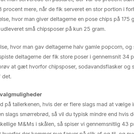
procent mere, når de fik serveret en stor portion i for
se, hvor man giver deltagerne en pose chips på 175 g
 udleveret små chipsposer på kun 25 gram.
lse, hvor man gav deltagerne halv gamle popcorn, og 
å spiste deltagerne der fik store poser i gennemsnit 34
å prøv at gæt hvorfor chipsposer, sodavandsflasker og s
f det.
e valgmuligheder
d på tallerkenen, hvis der er flere slags mad at vælge i
en slags smørrebrød, så vil du typisk mindre end hvis 
rskellige M&Ms i skålen, så spiser vi gennemsnitlig 43 
t hvorfor der kommer nye farver på slik af og til, og n