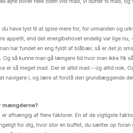
es øjne bliver hele tiden vist mad, vi dufter til mad, o
 du have lyst til at spise mere for, for urmanden og ur
e appetit, end det energibehovet endelig var lige nu, 
r man har fundet en eng fyldt af blåbær, så er det jo s
. Og så kunne man gå længere tid hvor man ikke fik så 
kke er så meget mad. Der er altid mad – og altid nok. Og
re at navigere i, og lære at forstå den grundlæggende del
rer mængderne?
, er afhængig af flere faktorer. En af de vigtigste fakt
ngeligt for dig, hvor stor en buffet, du sætter op foran 