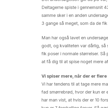
Deltagerne spiste i gennemsnit 43 
samme sker i en anden undersøgel
3 gange så meget, som da de fik
Man har også lavet en undersøge
godt, og kvaliteten var dårlig, s
fik poser i normale størrelser. S
at få dig til at spise noget mere a
Vi spiser mere, når der er fler
Vi har tendens til at tage mere ma
fad smørrebrød, hvor der kun er 
har man vist, at hvis der er 10 fo
kun er 7 forskellige farver. Så gæ