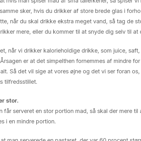
at hvis man spiser mad af små tallerkener, så spiser vi
 samme sker, hvis du drikker af store brede glas i forho
te, når du skal drikke ekstra meget vand, så tag de st
kker mere, eller du kommer til at snyde dig selv til at
når vi drikker kalorieholdige drikke, som juice, saft, 
 Årsagen er at det simpelthen fornemmes af mindre for
alt. Så det vil sige at vores øjne og det vi ser foran os,
 tilfredsstillet.
r stor.
 får serveret en stor portion mad, så skal der mere til
 i en mindre portion.
at man serverede en pastaret, der var 60 procent stør