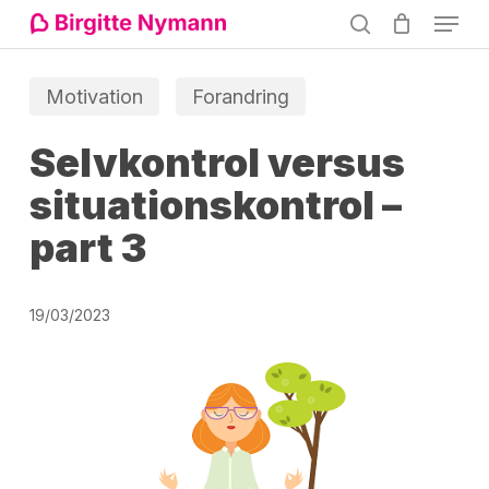
Menu
Skip
search
to
Close
main
Motivation
Forandring
Menu
content
Selvkontrol versus
situationskontrol –
part 3
19/03/2023