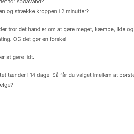
edet for sodavand?
aen og strække kroppen i 2 minutter?
 der tror det handler om at gøre meget, kæmpe, lide og
ing. OG det gør en forskel.
r at gøre lidt.
tet tænder i 14 dage. Så får du valget imellem at børst
vælge?