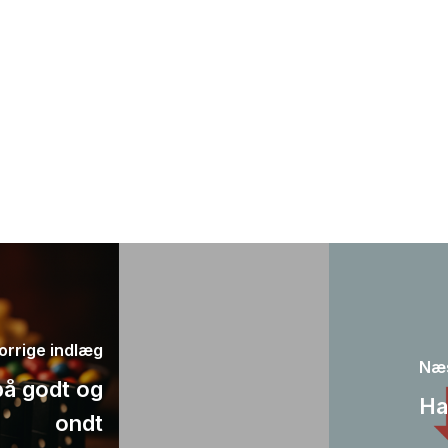
orrige indlæg
Næs
på godt og
Ha
ondt