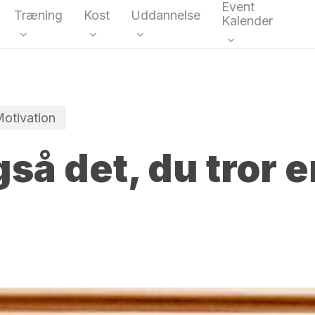
Event
Træning
Kost
Uddannelse
Kalender
kke
otivation
gså det, du tror er