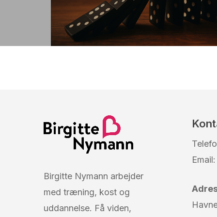
Kont
Telef
Email
Birgitte Nymann arbejder
Adre
med træning, kost og
Havn
uddannelse. Få viden,