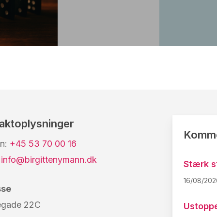
aktoplysninger
Komme
on:
+45 53 70 00 16
:
info@birgittenymann.dk
Stærk s
16/08/202
sse
egade 22C
Ustoppe