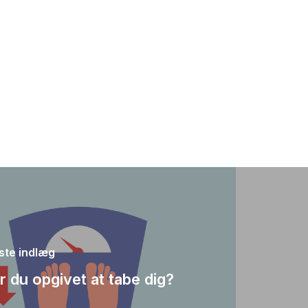
te indlæg
r du opgivet at tabe dig?