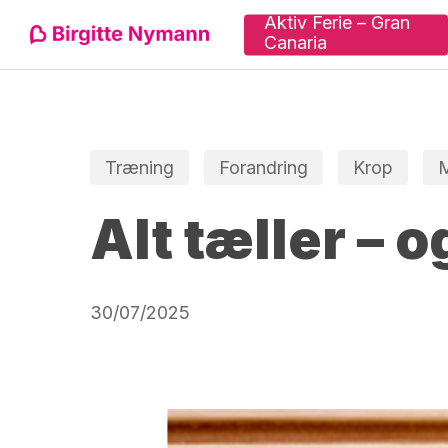
Skip
Aktiv Ferie – Gran
Canaria
to
main
content
Tryk "enter" for at søge eller ESC for at lu
Træning
Forandring
Krop
M
Alt tæller – o
30/07/2025