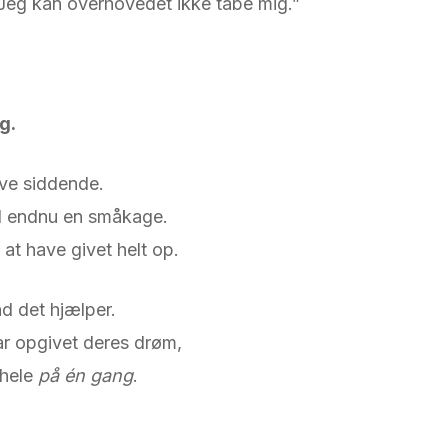
 Jeg kan overhovedet ikke tabe mig.”
g.
ive siddende.
d endnu en småkage.
 at have givet helt op.
d det hjælper.
ar opgivet deres drøm,
 hele
på én gang
.