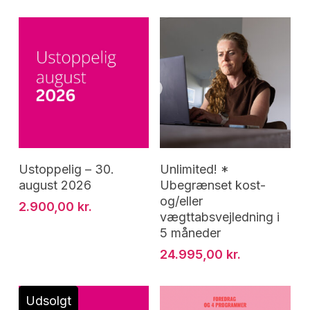
Tilføj Til Kurv
Tilføj Til Kurv
Ustoppelig – 30.
Unlimited! *
august 2026
Ubegrænset kost-
og/eller
2.900,00
kr.
vægttabsvejledning i
5 måneder
24.995,00
kr.
Udsolgt