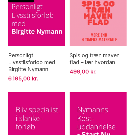
Læs Mere
Tilføj Til Kurv
Personligt
Spis og træn maven
Livsstilsforløb med
flad – lær hvordan
Birgitte Nymann
499,00
kr.
6.195,00
kr.