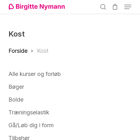
Menu
Skip
search
to
Close
main
Menu
Kost
content
Forside
Kost
Alle kurser og forløb
Bøger
Bolde
Træningselastik
Gå/Løb dig i form
Tilbehør